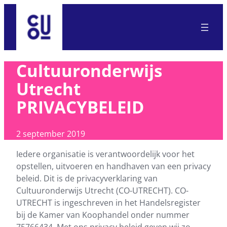
Ga
naar
de
inhoud
Cultuuronderwijs
Utrecht
PRIVACYBELEID
2 september 2019
Iedere organisatie is verantwoordelijk voor het
opstellen, uitvoeren en handhaven van een privacy
beleid. Dit is de privacyverklaring van
Cultuuronderwijs Utrecht (CO-UTRECHT). CO-
UTRECHT is ingeschreven in het Handelsregister
bij de Kamer van Koophandel onder nummer
75766434. Met ons privacy beleid geven wij zo