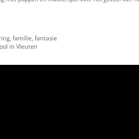
ng, familie, fantasie
ool in Vleuten