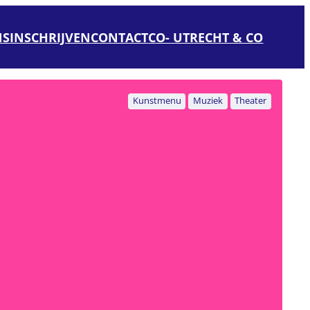
NS
INSCHRIJVEN
CONTACT
CO- UTRECHT & CO
Kunstmenu
Muziek
Theater