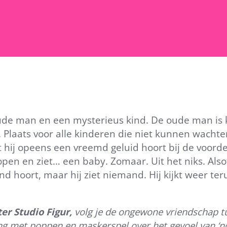
 man en een mysterieus kind. De oude man is klaa
. Plaats voor alle kinderen die niet kunnen wach
ot hij opeens een vreemd geluid hoort bij de voordeu
en en ziet… een baby. Zomaar. Uit het niks. Alsof h
nd hoort, maar hij ziet niemand. Hij kijkt weer te
er Studio Figur,
volg je de ongewone vriendschap 
ng met poppen en maskerspel over het gevoel van ‘nodi